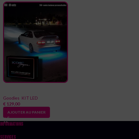
KIT LED Underglow by Iconic Japan
Goodies
,
KIT LED
€
129,00
AJOUTER AU PANIER
INFORMATIONS
SERVICES