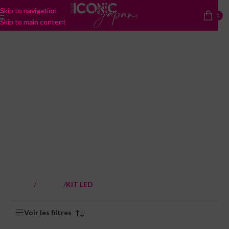
Skip to navigation
0
Skip to main content
KIT LED
Accueil
/
Goodies
/
KIT LED
Voici le seul résultat
Voir les filtres