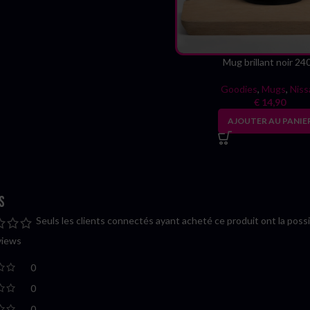
Mug brillant noir 24
Goodies
,
Mugs
,
Niss
€
14,90
AJOUTER AU PANIE
s
Seuls les clients connectés ayant acheté ce produit ont la possibi
views
0
0
0