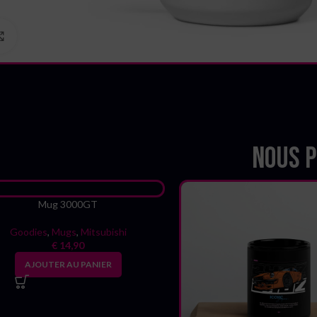
Cliquez pour agrandir
Nous p
Mug 3000GT
Goodies
,
Mugs
,
Mitsubishi
€
14,90
AJOUTER AU PANIER