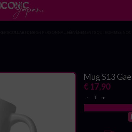
KERS
COLLABS
DESIGN PERSONNALISÉ
EVÈNEMENTS
QUI SOMMES NOUS
Mug S13 Gae
€
17,90