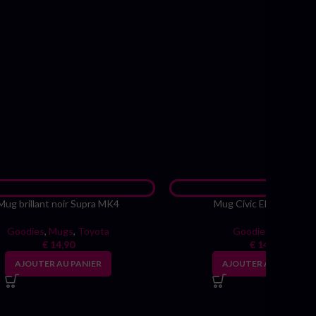
Mug brillant noir Supra MK4
Mug Civic ED 4eme ge
Goodies
,
Mugs
,
Toyota
Goodies
,
Mugs
€
14,90
€
14,90
AJOUTER AU PANIER
AJOUTER AU PANIER