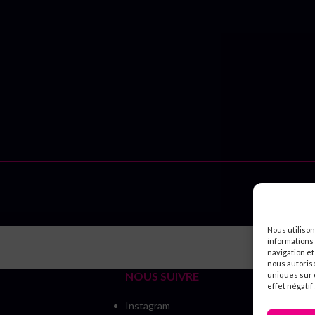
Nous utiliso
informations 
navigation et
nous autoris
NOUS SUIVRE
uniques sur c
effet négatif
Instagram