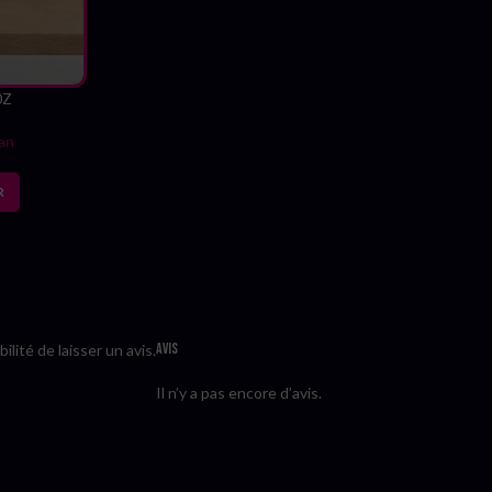
0Z
an
R
Avis
lité de laisser un avis.
Il n’y a pas encore d’avis.