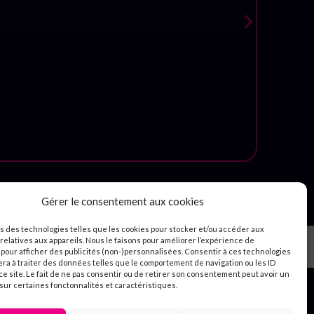
Gérer le consentement aux cookies
ns des technologies telles que les cookies pour stocker et/ou accéder aux
relatives aux appareils. Nous le faisons pour améliorer l’expérience de
 pour afficher des publicités (non-)personnalisées. Consentir à ces technologies
era à traiter des données telles que le comportement de navigation ou les ID
e site. Le fait de ne pas consentir ou de retirer son consentement peut avoir un
 sur certaines fonctonnalités et caractéristiques.