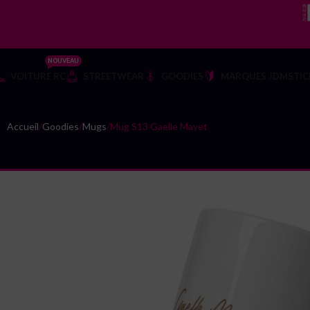
NOUVEAU
VOITURE RC
STREETWEAR
GOODIES
MARQUES JDM
STIC
Accueil
Goodies
Mugs
Mug S13 Gaelle Mayet