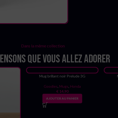
Dans la même collection
ensons que vous allez adorer
Mug brillant noir Prelude 3G
Goodies
,
Mugs
,
Honda
€
14,90
AJOUTER AU PANIER