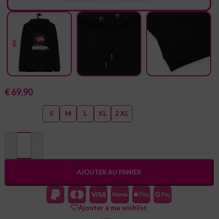
Sweat à capuche noir Civic EK9
€
69,90
Size guide
TAILLE
S
M
L
XL
2 XL
-
+
AJOUTER AU PANIER
Ajouter à ma wishlist