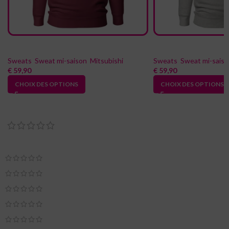
Sweat à capuche basic 3000GT Ladyjapan_cars
Sweat à capuche basic Civic 
Sweats
,
Sweat mi-saison
,
Mitsubishi
Sweats
,
Sweat mi-sais
€
59,90
€
59,90
CHOIX DES OPTIONS
CHOIX DES OPTIONS
Reviews
0 reviews
0
0
0
0
0
Seuls les clients connectés ayant acheté ce produit ont la possibilité