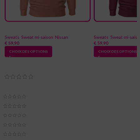
Sweat à Capuche Basic 240Z
Sweat à capuche basic 3000G
Sweats
,
Sweat mi-saison
,
Nissan
Sweats
,
Sweat mi-sais
€
59,90
€
59,90
CHOIX DES OPTIONS
CHOIX DES OPTIONS
Reviews
0 reviews
0
0
0
0
0
Seuls les clients connectés ayant acheté ce produit ont la possibilité