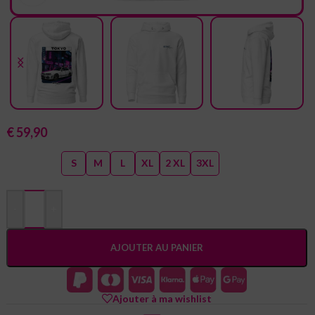
Sweat à capuche R34 Sedan de mi-saison blanc
€
59,90
Size guide
TAILLE
S
M
L
XL
2 XL
3XL
-
+
AJOUTER AU PANIER
Ajouter à ma wishlist