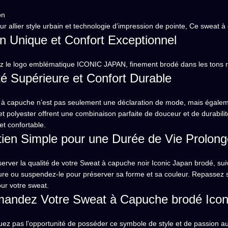
on
r allier style urbain et technologie d’impression de pointe, Ce sweat 
n Unique et Confort Exceptionnel
 le logo emblématique ICONIC JAPAN, finement brodé dans les tons ro
té Supérieure et Confort Durable
à capuche n’est pas seulement une déclaration de mode, mais également
et polyester offrent une combinaison parfaite de douceur et de durabili
t confortable.
tien Simple pour une Durée de Vie Prolon
erver la qualité de votre Sweat à capuche noir Iconic Japan brodé, suiv
re ou suspendez-le pour préserver sa forme et sa couleur. Repassez sur
ur votre sweat.
ndez Votre Sweat à Capuche brodé Iconi
z pas l’opportunité de posséder ce symbole de style et de passion aut