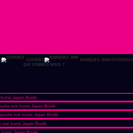
STICKERS
C
R
GOODIES
MARQUES JDM
QUI SOMMES NOUS ?