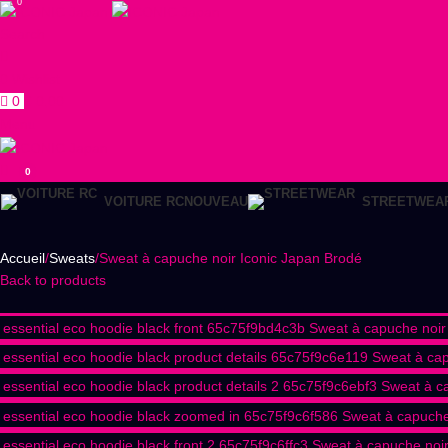
0
Search
0
Wishlist
0
€
0,00
Menu
0
VOITURE RC
NOUVEAU
STREETWEA
Accueil
Sweats
Sweat à capuche noir Iconic Japan Brodé
Back to products