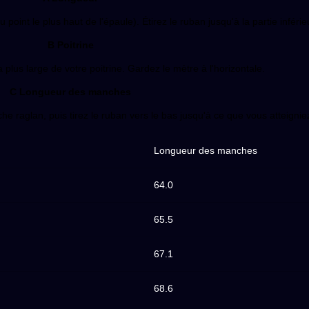
oint le plus haut de l’épaule). Étirez le ruban jusqu'à la partie inféri
B Poitrine
 plus large de votre poitrine. Gardez le mètre à l'horizontale.
C Longueur des manches
 raglan, puis tirez le ruban vers le bas jusqu'à ce que vous atteigniez
Longueur des manches
64.0
65.5
67.1
68.6