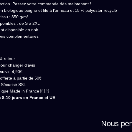
lection. Passez votre commande dès maintenant !
n biologique peigné et filé à l’anneau et 15 % polyester recyclé
tissu : 350 g/m²
isponibles : de S à 2XL
t disponible en noir.
ions complémentaires
 & retour
pour changer d’avis
 suivie 4,90€
 offerte à partie de 50€
 Sécurisé SSL
nique Made in France 🇫🇷
n 8-10 jours en France et UE
Nous pen