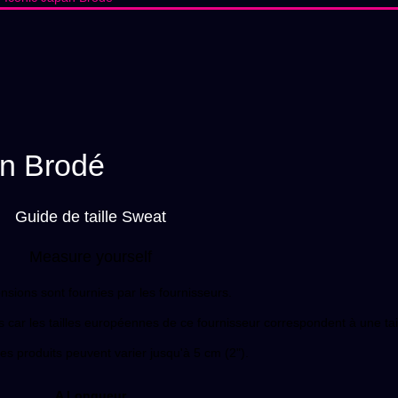
an Brodé
Guide de taille Sweat
Measure yourself
nsions sont fournies par les fournisseurs.
ar les tailles européennes de ce fournisseur correspondent à une tail
des produits peuvent varier jusqu'à 5 cm (2").
A Longueur