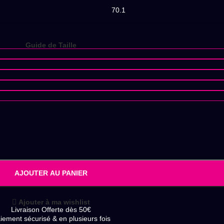
70.1
Guide de Taille
AJOUTER AU PANIER
Ajouter à ma wishlist
Livraison Offerte dès 50€
iement sécurisé & en plusieurs fois