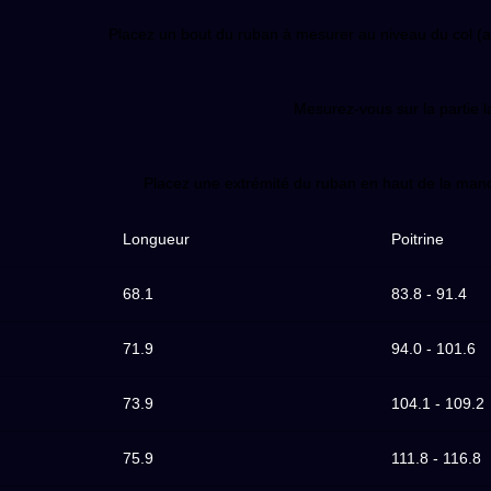
Placez un bout du ruban à mesurer au niveau du col (au p
Mesurez-vous sur la partie la
Placez une extrémité du ruban en haut de la manche
Longueur
Poitrine
68.1
83.8 - 91.4
71.9
94.0 - 101.6
73.9
104.1 - 109.2
75.9
111.8 - 116.8