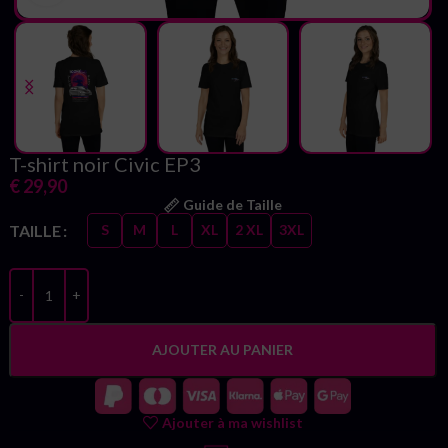
T-shirt noir Civic EP3
€
29,90
Guide de Taille
TAILLE
S
M
L
XL
2 XL
3XL
AJOUTER AU PANIER
Ajouter à ma wishlist