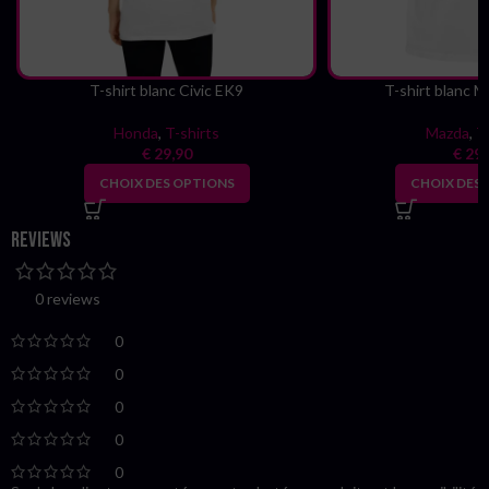
T-shirt blanc Civic EK9
T-shirt blanc 
Honda
,
T-shirts
Mazda
,
T
€
29,90
€
29,
CHOIX DES OPTIONS
CHOIX DES
Reviews
0 reviews
0
0
0
0
0