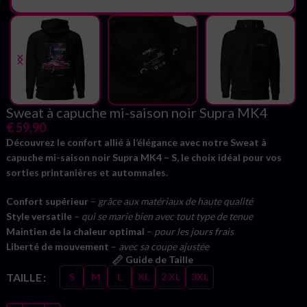
Sweat à capuche mi-saison noir Supra MK4
€
59,90
Découvrez le confort allié à l’élégance avec notre Sweat à
capuche mi-saison noir Supra MK4 – S, le choix idéal pour vos
sorties printanières et automnales.
Confort supérieur
–
grâce aux matériaux de haute qualité
Style versatile
–
qui se marie bien avec tout type de tenue
Maintien de la chaleur optimal
–
pour les jours frais
Liberté de mouvement
–
avec sa coupe ajustée
Guide de Taille
TAILLE
S
M
L
XL
2 XL
3XL