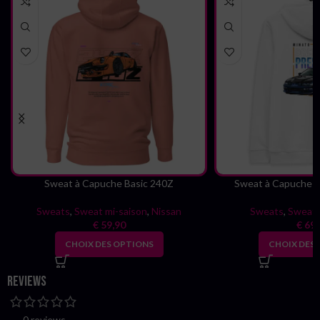
Sweat à Capuche Basic 240Z
Sweat à Capuche b
Sweats
,
Sweat mi-saison
,
Nissan
Sweats
,
Sweat 
€
59,90
€
69,
CHOIX DES OPTIONS
CHOIX DES
Reviews
0 reviews