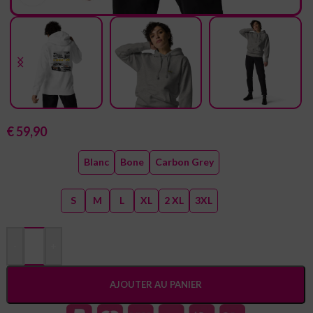
Sweat à Capuche mi-saison Supra MK3
€
59,90
Size guide
COULEUR
Blanc
Bone
Carbon Grey
TAILLE
S
M
L
XL
2 XL
3XL
-
+
AJOUTER AU PANIER