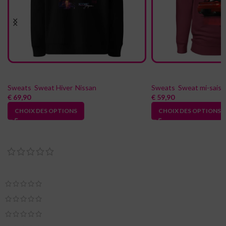
Sweat à capuche 300ZX Z32 noir
Sweat à capuche basic 3000G
Sweats
,
Sweat Hiver
,
Nissan
Sweats
,
Sweat mi-sais
€
69,90
€
59,90
CHOIX DES OPTIONS
CHOIX DES OPTIONS
Reviews
0 reviews
0
0
0